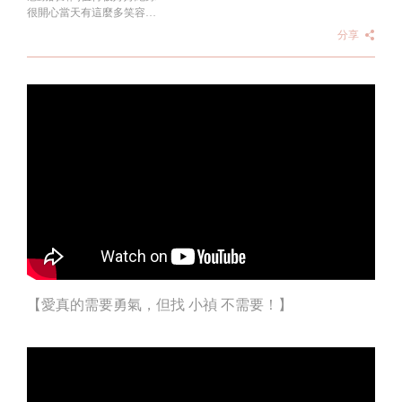
很開心當天有這麼多笑容
和W.SHOW一起歡慶十週年
分享
看見 胡小禎 在鎂光燈下自信優雅的步伐
看見每一位嘉賓跟記者朋友的祝福
這些都是照片裡裝不下的熱情 ????
10 年的堅持，不只是說說而已，
點開影片 ▶️
看見我們如何把「保濕」這件事做到極致
讓每一個瞬間都閃閃發光✨
謝謝你們陪我們走了這麼久
未來的日子，我們要繼續一起更漂亮！
【愛真的需要勇氣，但找 小禎 不需要！】