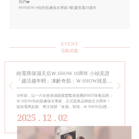
我們❤️
#WSHOW
#你的肌膚保水專家
#歡慶美麗10週年
EVENT
活動花絮
春駐留
純電商保濕天后Ｗ.SHOW 10周年 小禎見證
小禎代言
「越活越年輕」凍齡奇肌：Ｗ.SHOW就是給
知道! 適
女兒的傳家寶
留的幸福
10年前，以一片全效保濕面膜驚豔美妝圈的MIT保養品牌—
過年過節都要
熱賣，上
Ｗ.SHOW你的肌膚保水專家，正式迎來品牌創立10周年！
女孩都會需要
為
從純電商起家、專注深耕「保濕」領域，Ｗ.SHOW以穩定
成分與高品質口碑，穩坐「純電商保養界的保濕天后」。代
2025 . 12 . 02
言人小禎見證品牌十年蛻變的美麗歷程，她自2015年代言至
今，親身陪伴Ｗ.SHOW走過每一個里程碑，真切體現「越
活越年輕」的生活寫照。