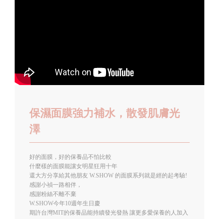
保濕面膜強力補水，散發肌膚光
澤
好的面膜，好的保養品不怕比較
什麼樣的面膜能讓女明星狂用十年
還大方分享給其他朋友 W.SHOW 的面膜系列就是經的起考驗!
感謝小禎一路相伴，
感謝粉絲不離不棄
W.SHOW今年10週年生日慶
期許台灣MIT的保養品能持續發光發熱 讓更多愛保養的人加入