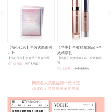
【禎心代言】全效透白面膜
【特惠】全效精華30ml +全
【
20片
效精萃乳
面
【禎心代言】全效透白面膜20片
【特惠】全效精華30ml +全效精萃
【
乳
＋
NT.$1700
NT.$3960
NT.$2588
NT.$3360
NT
榮獲各大美妝媒體一致肯定
你的肌膚保水專家