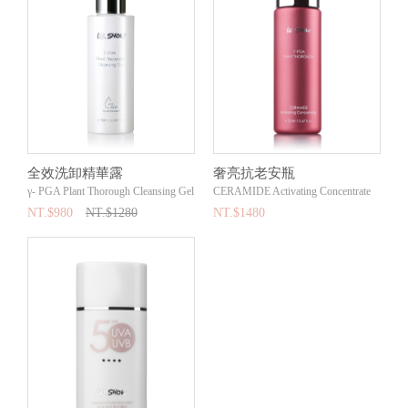
全效洗卸精華露
奢亮抗老安瓶
γ- PGA Plant Thorough Cleansing Gel
CERAMIDE Activating Concentrate
NT.$980
NT.$1280
NT.$1480