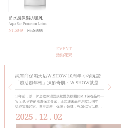
超水感保濕抗曬乳
Aqua Sun Protection Lotion
NT.$849
NT.$1080
EVENT
活動花絮
春駐留
純電商保濕天后Ｗ.SHOW 10周年 小禎見證
小禎代言
「越活越年輕」凍齡奇肌：Ｗ.SHOW就是給
知道! 適
女兒的傳家寶
留的幸福
10年前，以一片全效保濕面膜驚豔美妝圈的MIT保養品牌—
過年過節都要
熱賣，上
Ｗ.SHOW你的肌膚保水專家，正式迎來品牌創立10周年！
女孩都會需要
為
從純電商起家、專注深耕「保濕」領域，Ｗ.SHOW以穩定
成分與高品質口碑，穩坐「純電商保養界的保濕天后」。代
2025 . 12 . 02
言人小禎見證品牌十年蛻變的美麗歷程，她自2015年代言至
今，親身陪伴Ｗ.SHOW走過每一個里程碑，真切體現「越
活越年輕」的生活寫照。