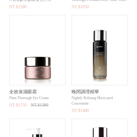
NT.$2580
NT.$1050
全效保濕眼霜
晚間調理精華
Plant Thorough Eye Cream
Nightly Refining Micro-peel
Concentrate
NT.$1250
NT.$1380
NT.$1480