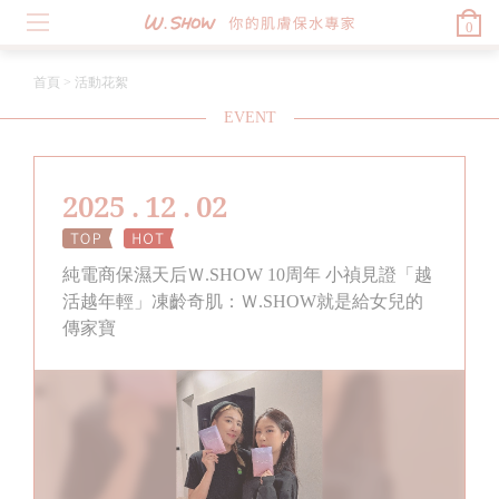
0
首頁
>
活動花絮
EVENT
2025 . 12 . 02
純電商保濕天后Ｗ.SHOW 10周年 小禎見證「越
活越年輕」凍齡奇肌：Ｗ.SHOW就是給女兒的
傳家寶