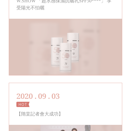
W.SHOW 「超水感保濕抗曬乳SPF50****」 享
受陽光不怕曬
2020 . 09 . 03
【隋棠記者會大成功】