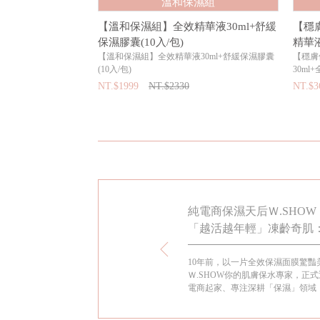
溫和保濕組
【溫和保濕組】全效精華液30ml+舒緩
【穩
保濕膠囊(10入/包)
精華液
【溫和保濕組】全效精華液30ml+舒緩保濕膠囊
【穩膚
(10入/包)
30ml
NT.$1999
NT.$2330
NT.$3
品牌M.XXV 系列洋溢青春駐留的
純電商保濕天后Ｗ.SHOW 
「越活越年輕」凍齡奇肌：
兒的傳家寶
國打造的Magic 25系列洋溢青春駐留的幸福
10年前，以一片全效保濕面膜驚豔
gic 25絕對天使氣墊粉餅上市後低調熱賣，上妝
Ｗ.SHOW你的肌膚保水專家，正
求，柔焦效果有如自帶仙女濾鏡，為W.SHOW揮
電商起家、專注深耕「保濕」領域，
預留伏筆。
品質口碑，穩坐「純電商保養界的
證品牌十年蛻變的美麗歷程，她自2