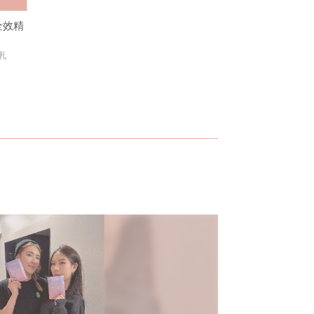
全效精
乳
不知
台韓合作新品牌M.XXV 系列洋溢青春駐留的
純電商保濕
幸福感
「越活越
兒的傳家
個女
由台、韓聯手跨國打造的Magic 25系列洋溢青春駐留的幸福
10年前，以
感，其中，Magic 25絕對天使氣墊粉餅上市後低調熱賣，上妝
Ｗ.SHOW
同時保養的訴求，柔焦效果有如自帶仙女濾鏡，為W.SHOW揮
電商起家、專
軍彩妝市場先預留伏筆。
品質口碑，
證品牌十年蛻