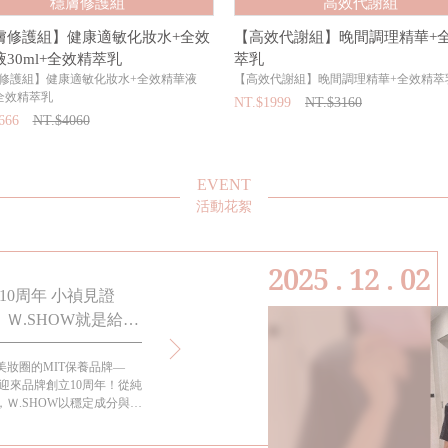
穩膚修護組
高效代謝組
膚修護組】健康適敏化妝水+全效
【高效代謝組】晚間調理精華+
30ml+全效精萃乳
萃乳
修護組】健康適敏化妝水+全效精華液
【高效代謝組】晚間調理精華+全效精萃
+全效精萃乳
NT.$1999
NT.$3160
666
NT.$4060
EVENT
活動花絮
2025 . 12 . 02
10周年 小禎見證
小禎代言六年的這款全效保濕面膜你不能
Ｗ.SHOW就是給女
道! 適合各種膚質又可以天天敷!
美妝圈的MIT保養品牌—
過年過節都要送禮，想要如何送到心坎裡呢?大概就是每
式迎來品牌創立10周年！從純
孩都會需要的懶人保養-面膜保養法！
Ｗ.SHOW以穩定成分與高
保濕天后」。代言人小禎見
015年代言至今，親身陪伴