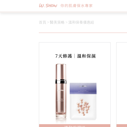
首頁
>
醫美策略
>
溫和保養優惠組