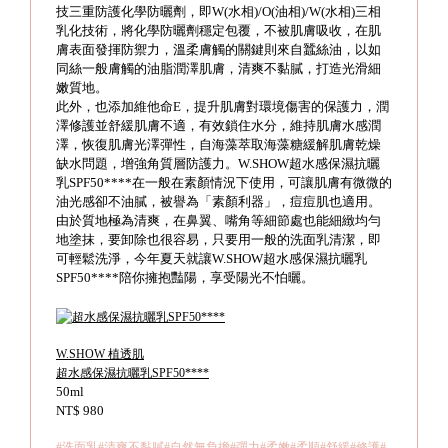
技三重防護化學防曬劑，即W(水相)/O(油相)/W(水相)三相
乳化技術，將化學防曬劑穩定包覆，不被肌膚吸收，在肌
膚表面發揮防禦力，溫柔膚觸的關鍵則來自蠶絲油，以如
同絲一般膚觸的油脂潤澤肌膚，清爽不黏膩，打造光滑細
嫩質地。
此外，也添加維他命E，提升肌膚對環境傷害的保護力，潤
澤修護並舒緩肌膚不適，有效鎖住水分，維持肌膚水感潤
澤，恢復肌膚光澤彈性，自海藻萃取海藻糖緩解肌膚乾燥
缺水問題，增強角質層防護力。W.SHOW超水感保濕抗曬
乳SPF50****在一般在素顏情況下使用，可讓肌膚有微微的
油光感卻不油膩，被譽為「素顏利器」，痘痘肌也適用。
由於質地極為清爽，在鼻翼、嘴角等細節處也能細緻均勻
地塗抹，要卸除也很容易，只要用一般的洗面乳清潔，即
可輕鬆洗淨，今年夏天就讓W.SHOW超水感保濕抗曬乳
SPF50****陪你擁抱豔陽，享受陽光不怕曬。
W.SHOW 植透肌
超水感保濕抗曬乳SPF50****
50ml
NT$ 980
#洗面乳
#清爽不黏膩
#自然無負擔
#彈力
#柔嫩
#柔順
#舒緩
#修護
#