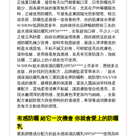
正值夏日酷暑，儘管每天出門都要戴口罩，日常防曬也不
能少，因為紫外線的傷害無所不在，尤其在戶外曝曬陽光
時，正確使用防曬乳，可避免皮膚因陽光照射變黑、暗沉
或長斑，防曬也是最後一道保養程序。你的肌膚保水專家
W.SHOW低調熱賣多年、始終維持在品牌暢銷榜前三名的
超水感保濕抗曬乳SPF50****，全靠超強口碑，不少人一試
之後立馬秒愛，紛紛在網路論壇推薦，因此雖然這款超水
感防曬乳極少宣傳，卻時常熱賣缺貨，最讓人津津樂道的
輕盈水感質地，不粘不膩又好推，可輕鬆提亮自然膚色，
溫和低敏，使用後毫無負擔感，並具有完善防護力，強效
抗曬，三歲以上的小朋友也可使用。
W.SHOW超水感保濕抗曬乳SPF50****上市多年，歷經多次
改版，終於找到完美配方，品牌總監梁育華表示：「超水
感保濕抗曬乳擁有三重防護化學防曬劑，能防禦UVA/UVB
造成的傷害，建構肌膚的保護層，還加入蠶絲油等特殊柔
膚配方，質地柔滑清爽不黏膩，讓肌膚散發自然透亮，呈
現水嫩潤澤的透明感，使肌膚色澤更加均勻細緻。」全新
配方兼顧防禦力與使用時的舒適感受，希望養成消費者願
意每天主動使用的習慣。
有感防曬 給它一次機會 你就會愛上的防曬
乳
重新調整成分配方的超水感保濕抗曬乳SPF50****使用高科