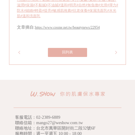
滋潤
#保濕
#不黏膩
#不油膩
#溫和
#明亮
#自然
#無負擔
#光滑
#彈力
#
防水
#細緻
#輕盈
#提亮
#敏感肌推薦
#抗老保養
#保濕洗面乳
#水光
肌
#溫和洗面乳
文章摘自:
https://www.cosme.net.tw/beautynews/22954
回列表
客服電話：
02-2389-6889
聯絡信箱：mango27@weshow.com.tw
聯絡地址：台北市萬華區開封街二段32號6F
服務時間：週一至週五 10:00 - 18:00