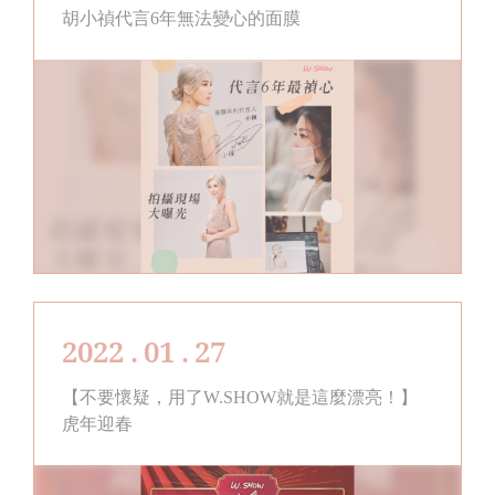
胡小禎代言6年無法變心的面膜
2022 . 01 . 27
【不要懷疑，用了W.SHOW就是這麼漂亮！】
虎年迎春