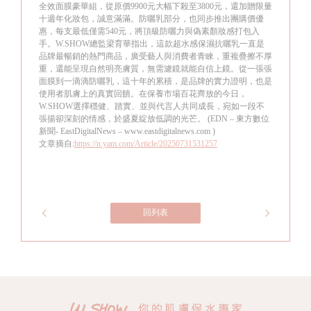
全效面膜豪華組，從原價9900元大幅下殺至3800元，還加贈限量
十週年化妝包，誠意滿滿。防曬乳部分，也同步推出團購價優
惠，每支最低僅需540元，將頂級防曬力與偽素顏妝感打包入
手。W.SHOW總監梁育華指出，這款超水感保濕抗曬乳一直是
品牌最暢銷的熱門商品，廣受藝人與消費者青睞，重複疊擦不厚
重，還能呈現自然明亮膚質，無需濾鏡就能自信上鏡。從一張張
面膜到一滴滴防曬乳，這十年的累積，是品牌的實力證明，也是
使用者肌膚上的真實回饋。在保養市場百花齊放的今日，
W.SHOW選擇穩健、踏實、並與代言人共同成長，宛如一段不
張揚卻深刻的情感，於盛夏綻放低調的光芒。 (EDN – 東方數位
新聞- EastDigitalNews – www.eastdigitalnews.com )
文章摘自:
https://n.yam.com/Article/20250731531257
回列表