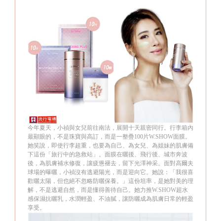
今年夏天，小禎與女兒前往南法，展開十天親密同行。行李箱內
最顯眼的，不是珠寶與高訂，而是一整疊100片W.SHOW面膜。
她笑說，即使行李超重，也要為自己、為女兒、為姐妹的肌膚備
下這份「旅行中的急救站」。面膜在曬後、飛行後、城市奔波
後，為肌膚補水修復，讓疲憊褪去，留下光澤神采。面對高爾夫
球場的曝曬，小禎沒有逃避陽光，而是迎向它。她說：「我很喜
歡曬太陽，但也絕不忽略防曬保養。」這份坦率，是她對美的理
解，不是逃避自然，而是懂得善待自己。她力推W.SHOW超水
感保濕抗曬乳，水潤輕盈、不油膩，讓防曬成為肌膚日常的輕盈
享受。