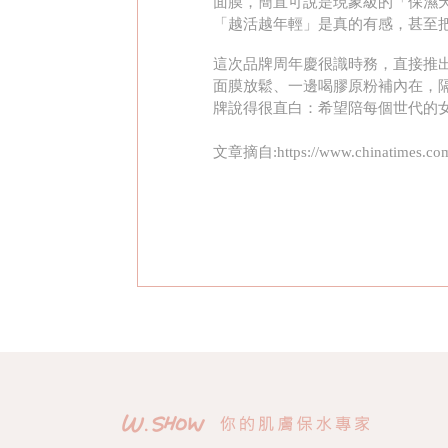
面膜，簡直可說是現象級的「保濕天
「越活越年輕」是真的有感，甚至把
這次品牌周年慶很識時務，直接推
面膜放鬆、一邊喝膠原粉補內在，隔
牌說得很直白：希望陪每個世代的
文章摘自:https://www.chinatimes.com