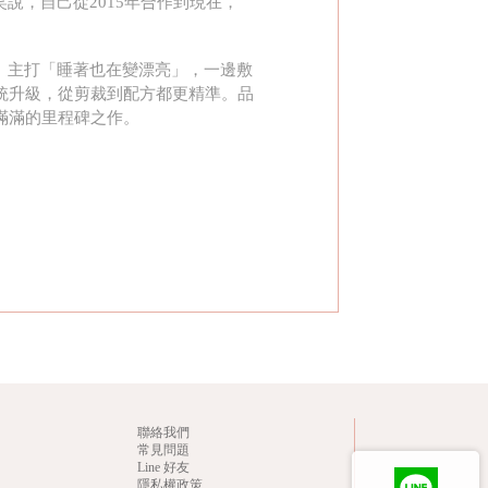
說，自己從2015年合作到現在，
。主打「睡著也在變漂亮」，一邊敷
統統升級，從剪裁到配方都更精準。品
滿滿的里程碑之作。
聯絡我們
常見問題
Line 好友
隱私權政策