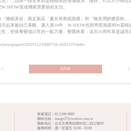
后」，品牌一路走來就是穩穩地把保濕做深、做好。代言人小禎也笑
W.SHOW當成傳家寶要留給女兒。
出「睡眠美容」限定新品「薰衣草夜眠面膜」和「晚安潤妍膠原粉」
天起床被自己美醒。邁入第10年，W.SHOW也把明星面膜和W霜
女生，把保養變成日常的一點力量。整體來看，這次10周年算是誠意
/newspapers/20251121000710-260113?chdtv
回列表
客服電話：
02-2389-6889
聯絡信箱：mango27@weshow.com.tw
聯絡地址：台北市萬華區開封街二段32號6F
服務時間：週一至週五 10:00 - 18:00