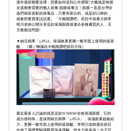
過年過節都要送禮，想要如何送到心坎裡呢?大概就是每個
女孩都會需要的懶人保養-面膜保養法！面膜一直是台灣女
孩們相當喜歡的保養品，只要有新出的、或是好口碑的，
就會想要買來試試看。「今晚開讚吧」節目中保養大師李
明川老師公開分享這款保濕面膜很適合各種膚質的人，天
天敷都沒問題!
▼納豆精華「γ-PGA」保濕效果更勝一般市面上使用的玻尿
酸。 （圖／轉攝自今晚開讚吧節目片段）
最近最多人討論的就是這款W.SHOW全效保濕面膜，它的
成分很特殊，是採用納豆精華「γ-PGA」，保濕效果超級給
力，更勝一般市面上使用的玻尿酸。李明川老師還在節目
中做了基礎實驗讓觀眾快速理解，抓水力有多強！分子可