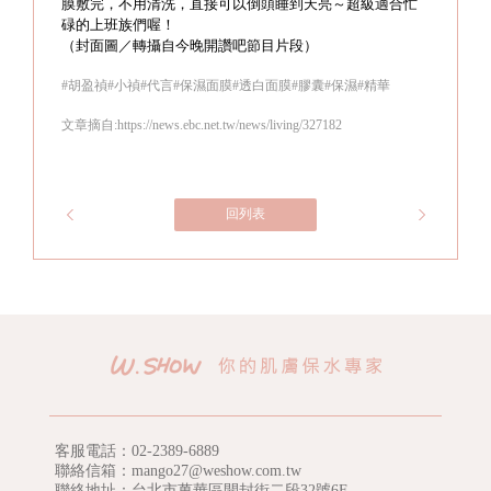
膜敷完，不用清洗，直接可以倒頭睡到天亮～超級適合忙
碌的上班族們喔！
（封面圖／轉攝自今晚開讚吧節目片段）
#胡盈禎#小禎#代言#保濕面膜#透白面膜#膠囊#保濕#精華
文章摘自:https://news.ebc.net.tw/news/living/327182
回列表
客服電話：
02-2389-6889
聯絡信箱：mango27@weshow.com.tw
聯絡地址：台北市萬華區開封街二段32號6F