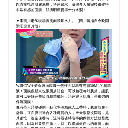
以直接抵達肌膚底層，快速鎖水，讓很多人敷完後都覺得
非常有感的面膜，肌膚明顯變得十分水潤！
▼李明川老師現場實測面膜鎖水力。（圖／轉攝自今晚開
讚吧節目片段）
W.SHOW全效保濕面膜每一包裡面就藏有滿滿30ML的精華
液！面膜敷起來也跟肌膚貼合，可以包覆每吋肌膚，讓肌
膚可以好好完整吸收精華成分，迅速導入肌膚，是很強的
保濕面膜！
像有些人只要碰到一點化學酒精或人工香料，肌膚就會不
舒服，這面膜很適合各種膚質的人，天天敷都沒問題，尤
其很忙、沒空保養時，這時最省時省事的保養方法就是敷
面膜，因為只要敷在臉上，就可以繼續做自己的事情，面