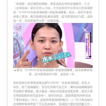
「保濕度」是好膚質的關鍵，更是成為女神的必備條件。三立
《女神在線》節目主持人小禎，大方在節目中分享自己的保濕密
技「
W.SHOW
全效保濕面膜
+
舒緩保濕膠囊」組合。節目中更請
來素人實測，敷完面膜的肌膚保濕度，從
38
度增加到
74
度，成長
快一倍，現場來賓們大呼「好厲害哦」。
▲
敷完「
W.SHOW
全效保濕面膜
+
舒緩保濕膠囊」組合肌膚保濕
度，從
38
度增加到
74
度，成長快一倍。
凱鈞老師分析專業保養品牌
W.SHOW
「全效保濕面膜」的五大
特色，除了超極服貼、安全性高無污染之外，獨特的絲綢觸感非
常細緻不摩擦臉，吸水量是一般的
18
倍讓保濕度加乘，敷完之後
Q
彈跟緊緻的表現是加倍
+
。最特別的是，面膜裡面的內料添加
了專利成份
γ－
PGA
，是維持青春指標的配方。
γ－
PGA
來自納豆
的發酵粹取精華除了可以長效補水、保濕能力優於玻尿酸之外，