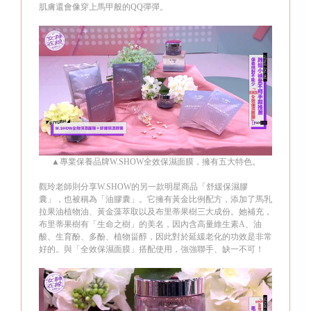
肌膚還會像穿上馬甲般的
QQ
彈彈。
▲
專業保養品牌
W.SHOW
全效保濕面膜，擁有五大特色。
觀玲老師則分享
W.SHOW
的另一款明星商品「舒緩保濕膠
囊」，也被稱為「油膠囊」。它擁有黃金比例配方，添加了馬乳
拉果油植物油、黃金藻萃取以及布里蒂果樹三大成份。她補充，
布里蒂果樹有「生命之樹」的美名，因內含高量維生素
A
、油
酸、生育酚、多酚、植物甾醇，因此對於延緩老化的功效是非常
好的。與「全效保濕面膜」搭配使用，強強聯手、缺一不可！