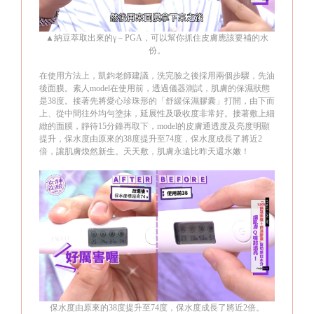
▲
納豆萃取出來的
γ－
PGA
，可以幫你抓住皮膚應該要補的水
份。
在使用方法上，凱鈞老師建議，洗完臉之後採用兩個步驟，先油
後面膜。素人
model
在使用前，透過儀器測試，肌膚的保濕狀態
是
38
度。接著先將愛心珍珠形的「舒緩保濕膠囊」打開，由下而
上、從中間往外均勻塗抹，延展性及吸收度非常好。接著敷上細
緻的面膜，靜待
15
分鐘再取下，
model
的皮膚通透度及亮度明顯
提升，保水度由原來的
38
度提升至
74
度，保水度成長了將近
2
倍，讓肌膚煥然新生。天天敷，肌膚永遠比昨天還水嫩！
保水度由原來的
38
度提升至
74
度，保水度成長了將近
2
倍。