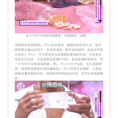
▲
W.SHOW
舒緩保濕膠囊，也被稱為「油膠」。
現場更拿面膜裡面γ－
PGA
粉未實測，細緻的粉未倒入水，粉未
瞬間將水凝結在杯中，型成果凍狀。觀玲老師補充，從納豆萃取
出來的
γ－
PGA
，可以幫你抓住皮膚應該要補的水份，水份若沒
有抓住它的話，水份就會從肌膚中消失，造成皮膚乾燥老化。而
「
W.SHOW
全效保濕面膜」將
γ－
PGA
小分子化後，加入面膜裡
面，透過敷面膜動作讓肌膚吸收
γ－
PGA
停留在皮膚裡，之後就
會吸皮膚裡面的水份，後續再用保養品的水份，也可以容易被吸
收。