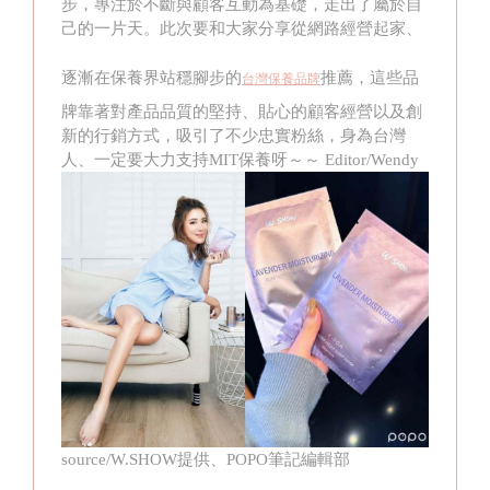
步，專注於不斷與顧客互動為基礎，走出了屬於自
己的一片天。此次要和大家分享從網路經營起家、
逐漸在保養界站穩腳步的
推薦，這些品
台灣保養品牌
牌靠著對產品品質的堅持、貼心的顧客經營以及創
新的行銷方式，吸引了不少忠實粉絲，身為台灣
人、一定要大力支持MIT保養呀～～ Editor/Wendy
source/W.SHOW提供、POPO筆記編輯部