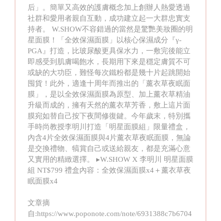
后」。簡單又高效的護膚概念加上創辦人熱愛透過
社群和愛用者親自互動，成功建立起一大群忠實支
持者。 W.SHOW不容錯過的當然是驚艷美妝圈的明
星面膜！「全效保濕面膜」以核心保濕成分『γ-
PGA』打造，比玻尿酸更具保水力，一敷完後能立
即感受到肌膚喝飽水，長期用下來是穩定膚質不可
或缺的大功臣，難怪每次鐵粉都是幾十片起跳開始
囤貨！此外，適逢十周年而推出的「薰衣草夜眠面
膜」，是以全效保濕面膜為原型、加上薰衣草精油
升級而成的，擁有天然的薰衣草芳香，敷上這片面
膜宛如替自己按下夜間修復鍵。今年歲末，特別攜
手時尚教授李明川打造「明星面膜組」限量禮盒，
內含4片全效保濕面膜與4片薰衣草夜眠面膜，無論
是交換禮物、犒賞自己或送給親友，都是充滿心意
又實用的精緻選擇。 ▸W.SHOW X 李明川 明星面膜
組 NT$799 禮盒內容：全效保濕面膜x4＋薰衣草夜
眠面膜x4
文章摘
自:https://www.poponote.com/note/6931388c7b6704