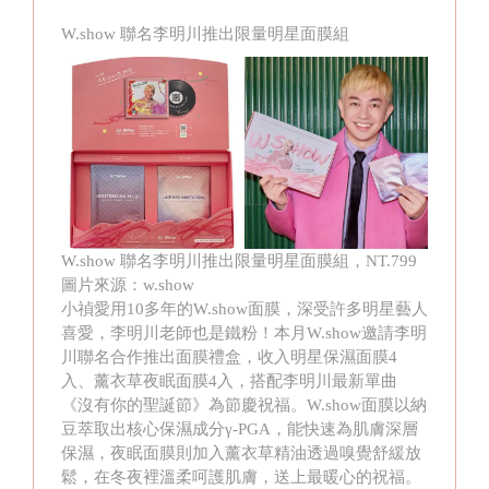
W.show 聯名李明川推出限量明星面膜組
W.show 聯名李明川推出限量明星面膜組，NT.799
圖片來源：w.show
小禎愛用10多年的W.show面膜，深受許多明星藝人
喜愛，李明川老師也是鐵粉！本月W.show邀請李明
川聯名合作推出面膜禮盒，收入明星保濕面膜4
入、薰衣草夜眠面膜4入，搭配李明川最新單曲
《沒有你的聖誕節》為節慶祝福。W.show面膜以納
豆萃取出核心保濕成分γ-PGA，能快速為肌膚深層
保濕，夜眠面膜則加入薰衣草精油透過嗅覺舒緩放
鬆，在冬夜裡溫柔呵護肌膚，送上最暖心的祝福。