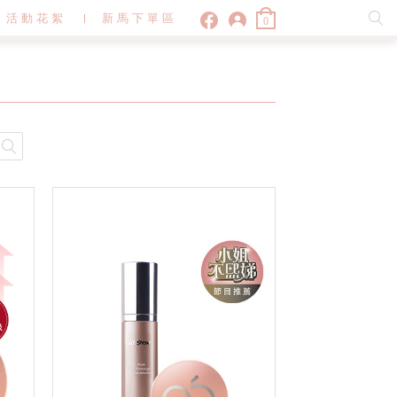
活動花絮
新馬下單區
0