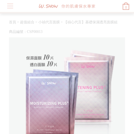
0
首頁
>
超值組合
>
小禎代言面膜
>
【禎心代言】基礎保濕透亮面膜組
商品編號：CSP00013