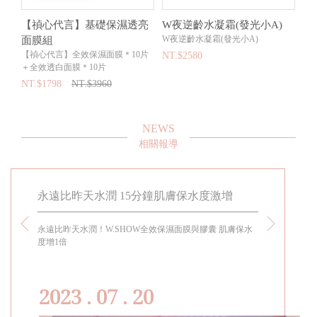
全
【禎心代言】基礎保濕透亮
W夜逆齡水凝霜(發光小A)
【
W夜逆齡水凝霜(發光小A)
面膜組
2
萃
【禎心代言】全效保濕面膜＊10片
【
NT.$2580
＋全效透白面膜＊10片
NT
NT.$1798
NT.$3960
NEWS
相關報導
永遠比昨天水潤 15分鐘肌膚保水度激增
小禎「素顏
美自豪曝
點~1/6
永遠比昨天水潤！W.SHOW全效保濕面膜與膠囊 肌膚保水
)可累贈
度增1倍
小禎素顏直播
2023 . 07 . 20