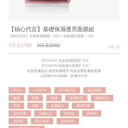
【禎心代言】基礎保濕透亮面膜組
【禎心代言】全效保濕面膜＊10片＋全效透白面膜＊10片
NT.$1798
NT.$
3960
分享
【W.SHOW 全效保濕面膜】X10
【W.SHOW 全效透白面膜】X10
改善肌膚缺水 維持肌膚透亮 有效直擊肌膚最底層
✔採用杜邦天絲棉，親膚不打折
rPGA
WSHOW
胡小禎代言
納豆萃取
修護
舒緩
保濕
改善暗沉
緊緻毛孔
平價
清爽
皮膚缺水
調理肌膚
油水平衡
18歲以上
乾燥肌
油性肌
混和肌
防止老化
延緩老化