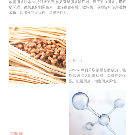
改善肌膚缺水 維持肌膚透亮 有效直擊肌膚最底層，徹底透白肌膚，鑽石
級閃耀，從肌底抑制黑色素，讓淨白更有感，敏乾肌、孕婦皆可使用溫和
成份，採用杜邦天絲棉，親膚不打折。
γ-PGA
γ-PGA-專利萃取納豆發酵成分，能
夠快速深入肌膚底層，提供長效保
濕、賦活肌膚，增進肌膚彈性。
傳明酸