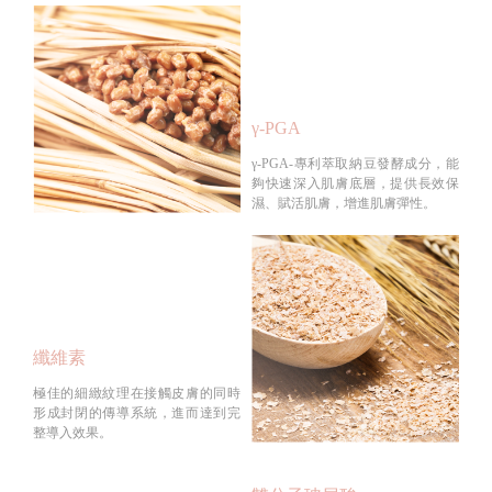
γ-PGA
γ-PGA-專利萃取納豆發酵成分，能
夠快速深入肌膚底層，提供長效保
濕、賦活肌膚，增進肌膚彈性。
纖維素
極佳的細緻紋理在接觸皮膚的同時
形成封閉的傳導系統，進而達到完
整導入效果。