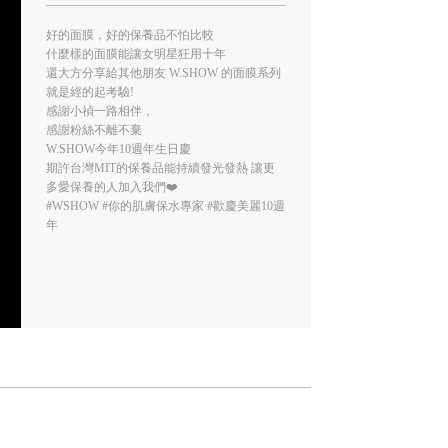
好的面膜，好的保養品不怕比較
什麼樣的面膜能讓女明星狂用十年
還大方分享給其他朋友 W.SHOW 的面膜系列
就是經的起考驗!
感謝小禎一路相伴，
感謝粉絲不離不棄
W.SHOW今年10週年生日慶
期許台灣MIT的保養品能持續發光發熱 讓更
多愛保養的人加入我們❤️
#WSHOW
#你的肌膚保水專家
#歡慶美麗10週
年