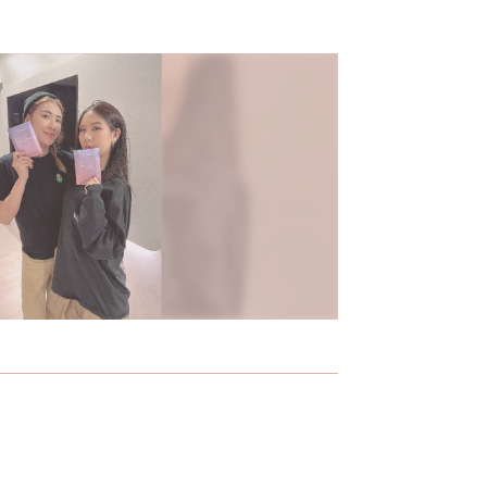
不知
台韓合作新品牌M.XXV 系列洋溢青春駐留的
純電商保濕
幸福感
「越活越
兒的傳家
個女
由台、韓聯手跨國打造的Magic 25系列洋溢青春駐留的幸福
10年前，以
感，其中，Magic 25絕對天使氣墊粉餅上市後低調熱賣，上妝
Ｗ.SHOW
同時保養的訴求，柔焦效果有如自帶仙女濾鏡，為W.SHOW揮
電商起家、專
軍彩妝市場先預留伏筆。
品質口碑，
證品牌十年蛻
Ｗ.SHOW
寫照。