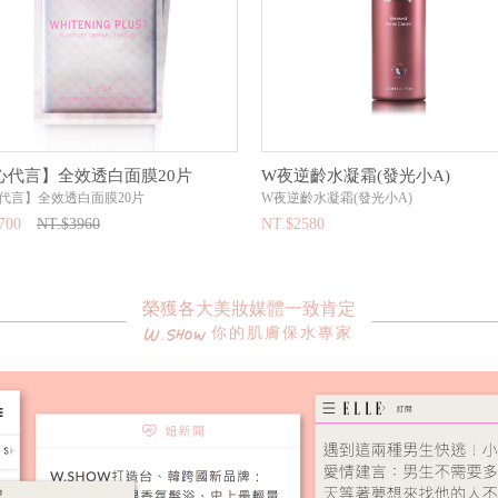
心代言】全效透白面膜20片
W夜逆齡水凝霜(發光小A)
代言】全效透白面膜20片
W夜逆齡水凝霜(發光小A)
700
NT.$3960
NT.$2580
榮獲各大美妝媒體一致肯定
你的肌膚保水專家