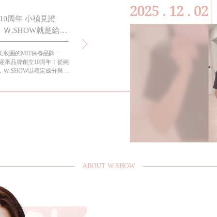
2025 . 12 . 02
10周年 小禎見證
小禎代言六年的這款全效保濕面膜你不能
Ｗ.SHOW就是給女
道! 適合各種膚質又可以天天敷!
美妝圈的MIT保養品牌—
過年過節都要送禮，想要如何送到心坎裡呢?大概就是每
式迎來品牌創立10周年！從純
孩都會需要的懶人保養-面膜保養法！
Ｗ.SHOW以穩定成分與高
保濕天后」。代言人小禎見
015年代言至今，親身陪伴
切體現「越活越年輕」的生活
ABOUT W.SHOW