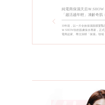
品牌M.XXV 系列洋溢青春駐留的
純電商保濕天后Ｗ.SHOW 
「越活越年輕」凍齡奇肌：
兒的傳家寶
國打造的Magic 25系列洋溢青春駐留的幸福
10年前，以一片全效保濕面膜驚豔
gic 25絕對天使氣墊粉餅上市後低調熱賣，上妝
Ｗ.SHOW你的肌膚保水專家，正
求，柔焦效果有如自帶仙女濾鏡，為W.SHOW揮
電商起家、專注深耕「保濕」領域，
預留伏筆。
品質口碑，穩坐「純電商保養界的
證品牌十年蛻變的美麗歷程，她自2
Ｗ.SHOW走過每一個里程碑，真
寫照。