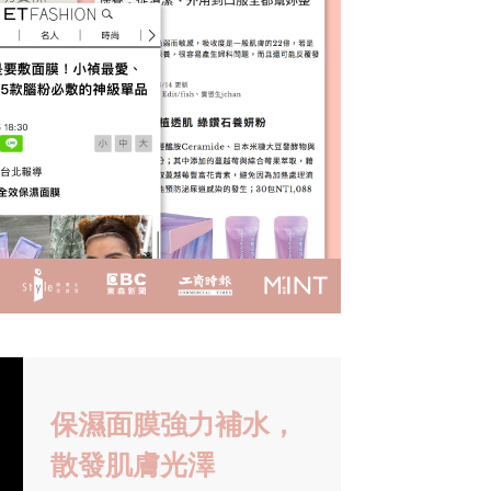
保濕面膜強力補水，
散發肌膚光澤