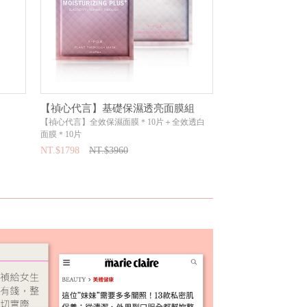
【禎心代言】基礎保濕透亮面膜組
超水感保濕抗曬
【禎心代言】全效保濕面膜＊10片＋全效透白
Aqua Sun Protection Lo
面膜＊10片
NT.$849
NT.$108
NT.$1798
NT.$3960