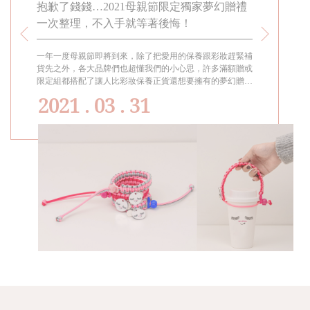
盒」！
抱歉了錢錢…2021母親節限定獨家夢幻贈禮
台灣MI
一次整理，不入手就等著後悔！
交換禮物
推出超值
一年一度母親節即將到來，除了把愛用的保養跟彩妝趕緊補
整年中最令人
上保養
貨先之外，各大品牌們也超懂我們的小心思，許多滿額贈或
「聖誕禮盒」
來犒賞自
限定組都搭配了讓人比彩妝保養正貨還想要擁有的夢幻贈
品，無論是要
「聖誕保
品，只能說抱歉了錢錢……要是沒打包帶回家晚上一定會後
己都很合適！
2021 . 03 . 31
。
悔到夢到他們的！
養禮盒」，絕