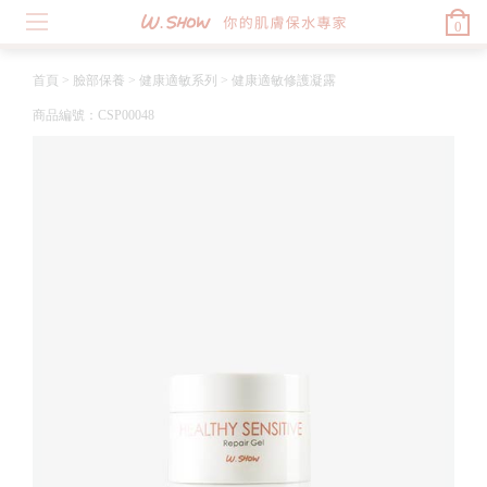
0
首頁
>
臉部保養
>
健康適敏系列
>
健康適敏修護凝露
商品編號：CSP00048