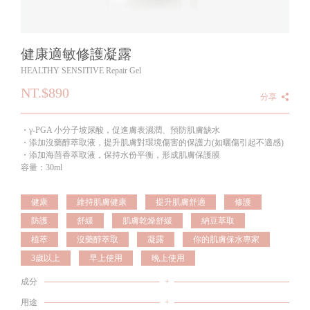
健康適敏修護凝露
HEALTHY SENSITIVE Repair Gel
NT.$890
分享
・γ-PGA 小分子坡尿酸，促進膚表濕潤、預防肌膚缺水
・添加沒藥醇萃取液，提升肌膚對環境傷害的保護力(如曬傷引起不適感)
・添加海茴香萃取液，保持水份平衡，形成肌膚保護膜
容量：30ml
健康
維持肌膚健康
提升肌膚舒適
修護
防護
舒緩
肌膚乾燥舒緩
納豆萃取
植萃
沒藥醇萃取
凝露
你的肌膚保水專家
3歲以上
早上使用
晚上使用
成分
+
用途
+