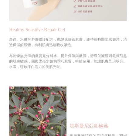
Healthy Sensitive Repair Gel
舒適、水嫩的舒膚修護配方，能健康細緻肌膚，維持長時間水感嫩澤，清
透保濕的載體，有利肌膚迅速吸收滲透。
為乾燥無光澤的膚質充分補水，提升保濕與嫩澤，舒緩並減緩因乾燥引起
的肌膚敏感，回復柔亮水嫩的乖巧肌質，持續使用，能讓肌膚呈現明亮、
水漾，綻放淨白活力的美肌光采。
塔斯曼尼亞胡椒莓
來自澳洲特有的高緯度植物「胡椒