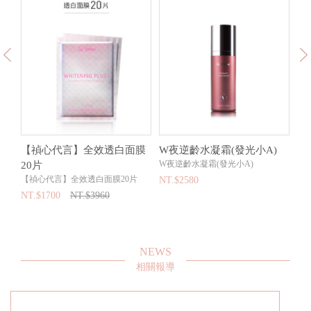
【禎心代言】全效透白面膜
W夜逆齡水凝霜(發光小A)
【
W夜逆齡水凝霜(發光小A)
20片
效
【禎心代言】全效透白面膜20片
【特
NT.$2580
乳
NT.$1700
NT.$3960
NT
NEWS
相關報導