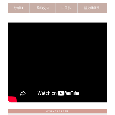
敏感肌
季節交替
口罩肌
陽光曝曬後