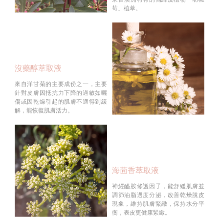
莓」植萃。
沒藥醇萃取液
來自洋甘菊的主要成份之一，主要
針對皮膚因抵抗力下降的過敏如曬
傷或因乾燥引起的肌膚不適得到緩
解，能恢復肌膚活力。
海茴香萃取液
神經醯胺修護因子，能舒緩肌膚並
調節油脂過度分泌，改善乾燥脫皮
現象，維持肌膚緊緻，保持水分平
衡，表皮更健康緊緻。