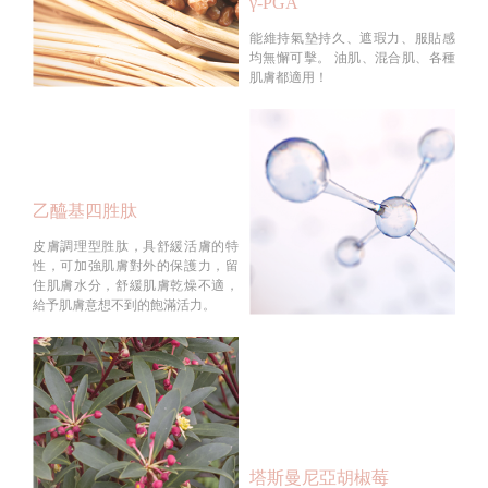
γ-PGA
能維持氣墊持久、遮瑕力、服貼感
均無懈可擊。 油肌、混合肌、各種
肌膚都適用！
乙醯基四胜肽
皮膚調理型胜肽，具舒緩活膚的特
性，可加強肌膚對外的保護力，留
住肌膚水分，舒緩肌膚乾燥不適，
給予肌膚意想不到的飽滿活力。
塔斯曼尼亞胡椒莓