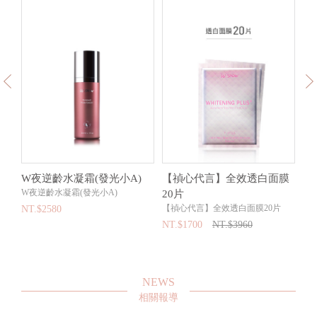
全
W夜逆齡水凝霜(發光小A)
【禎心代言】全效透白面膜
超
W夜逆齡水凝霜(發光小A)
Aqu
20片
萃
【禎心代言】全效透白面膜20片
NT.$2580
NT
NT.$1700
NT.$3960
NEWS
相關報導