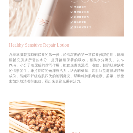
Healthy Sensitive Repair Lotion
含羞草肌乾荒時刻保養的第一步，於清潔後的第一道保養步驟使用，能積
極補充肌膚所需的水分，提升後續保養的吸收，預防水分流失。以 γ-
PGA、小分子玻尿酸的偕同作用，能促進膚表濕潤、澎嫩，預防肌膚缺水
的情形發生，維持長時間光澤與活力，結合胡椒莓、四胜肽益膚舒緩精華
成份，能緩和舒緩危肌四伏的脆弱膚況，幫助維持肌膚健康、柔嫩，煥發
出如水般清澈與細緻，看起來更顯光采有活力。