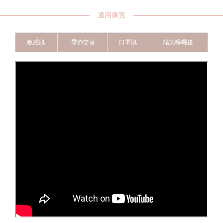
適用膚質
敏感肌
季節交替
口罩肌
陽光曝曬後