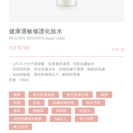
健康適敏修護化妝水
HEALTHY SENSITIVE Repair Lotion
NT.$780
分享
・γ-PGA 小分子坡尿酸，促進膚表濕潤、預防肌膚缺水
・添加四胜肽，留住肌膚水份，舒緩肌膚不適感，能鎮靜肌膚
・添加胡椒莓，增加肌膚抵抗力，解除肌警報
容量：100ml
健康
維持肌膚健康
提升肌膚舒適
修護
防護
舒緩
肌膚乾燥舒緩
納豆萃取
植萃
胡椒莓
四胜肽
化妝水
你的肌膚保水專家
3歲以上
早上使用
晚上使用