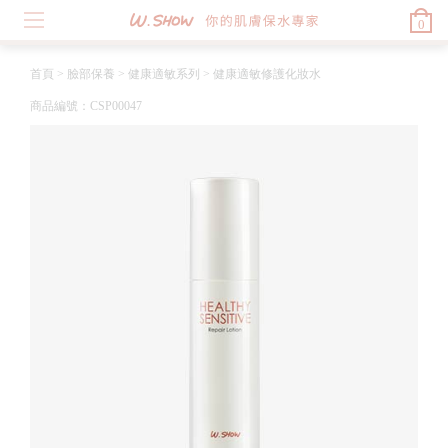
0
首頁
>
臉部保養
>
健康適敏系列
>
健康適敏修護化妝水
商品編號：CSP00047