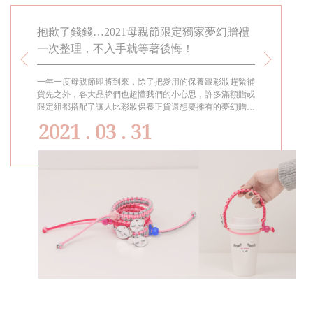
盒」！
抱歉了錢錢…2021母親節限定獨家夢幻贈禮
台灣MI
一次整理，不入手就等著後悔！
交換禮物
推出超值
一年一度母親節即將到來，除了把愛用的保養跟彩妝趕緊補
整年中最令人
上保養
貨先之外，各大品牌們也超懂我們的小心思，許多滿額贈或
「聖誕禮盒」
來犒賞自
限定組都搭配了讓人比彩妝保養正貨還想要擁有的夢幻贈
品，無論是要
「聖誕保
品，只能說抱歉了錢錢……要是沒打包帶回家晚上一定會後
己都很合適！
2021 . 03 . 31
。
悔到夢到他們的！
養禮盒」，絕