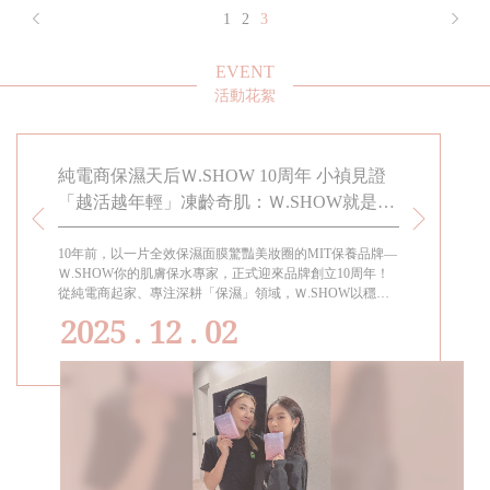
1
2
3
EVENT
活動花絮
春駐留
純電商保濕天后Ｗ.SHOW 10周年 小禎見證
小禎代言
「越活越年輕」凍齡奇肌：Ｗ.SHOW就是給
知道! 適
女兒的傳家寶
留的幸福
10年前，以一片全效保濕面膜驚豔美妝圈的MIT保養品牌—
過年過節都要
熱賣，上
Ｗ.SHOW你的肌膚保水專家，正式迎來品牌創立10周年！
女孩都會需要
為
從純電商起家、專注深耕「保濕」領域，Ｗ.SHOW以穩定
成分與高品質口碑，穩坐「純電商保養界的保濕天后」。代
2025 . 12 . 02
言人小禎見證品牌十年蛻變的美麗歷程，她自2015年代言至
今，親身陪伴Ｗ.SHOW走過每一個里程碑，真切體現「越
活越年輕」的生活寫照。