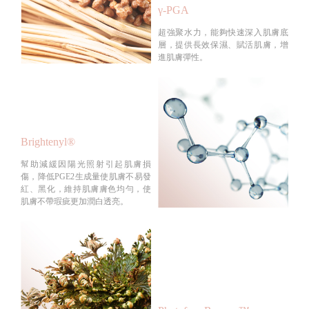
γ-PGA
超強聚水力，能夠快速深入肌膚底
層，提供長效保濕、賦活肌膚，增
進肌膚彈性。
Brightenyl®
幫助減緩因陽光照射引起肌膚損
傷，降低PGE2生成量使肌膚不易發
紅、黑化，維持肌膚膚色均勻，使
肌膚不帶瑕疵更加潤白透亮。