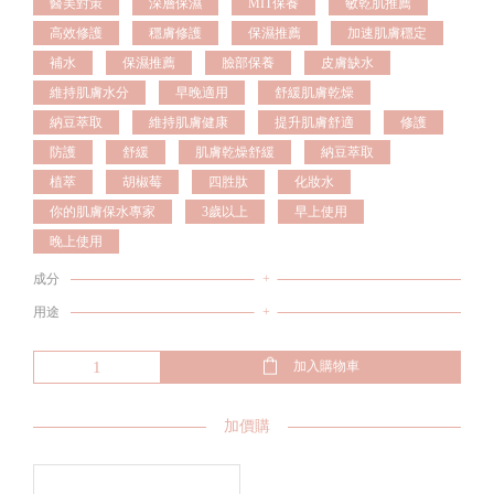
醫美對策
深層保濕
MIT保養
敏乾肌推薦
高效修護
穩膚修護
保濕推薦
加速肌膚穩定
補水
保濕推薦
臉部保養
皮膚缺水
維持肌膚水分
早晚適用
舒緩肌膚乾燥
納豆萃取
維持肌膚健康
提升肌膚舒適
修護
防護
舒緩
肌膚乾燥舒緩
納豆萃取
植萃
胡椒莓
四胜肽
化妝水
你的肌膚保水專家
3歲以上
早上使用
晚上使用
成分
+
用途
+
加入購物車
加價購