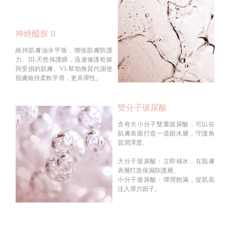
神經醯胺 II
維持肌膚油水平衡，增強肌膚防護
力、III-天然保護膜，迅速修護乾燥
與受損的肌膚、VI-幫助角質代謝使
肌膚維持柔軟平滑，更具彈性。
雙分子玻尿酸
含有大小分子雙重玻尿酸，可以在
肌膚表面打造一道鎖水層，守護角
質潤澤度。
大分子玻尿酸：立即補水，在肌膚
表層打造保濕防護層。
小分子玻尿酸：彈潤飽滿，從肌底
注入彈力因子。