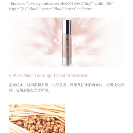
<iframe src="//www.youtube.com/embed/5M-eAwONuqY" width="560"
height="314" allowfullscreen="allowfullscreen"></iframe>
γ-PGA Plant Thorough Facial Moisturizer
柔嫩鎖水，絲滑肌再升級，滋潤肌膚、延緩及防止肌膚老化，並可淡化細
紋，使肌膚恢復光澤彈性。