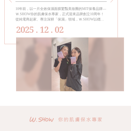
女兒的傳家寶
留的幸福
10年前，以一片全效保濕面膜驚豔美妝圈的MIT保養品牌—
過年過節都要
熱賣，上
Ｗ.SHOW你的肌膚保水專家，正式迎來品牌創立10周年！
女孩都會需要
為
從純電商起家、專注深耕「保濕」領域，Ｗ.SHOW以穩定
成分與高品質口碑，穩坐「純電商保養界的保濕天后」。代
2025 . 12 . 02
言人小禎見證品牌十年蛻變的美麗歷程，她自2015年代言至
今，親身陪伴Ｗ.SHOW走過每一個里程碑，真切體現「越
活越年輕」的生活寫照。