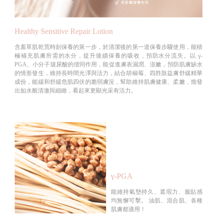
Healthy Sensitive Repair Lotion
含羞草肌乾荒時刻保養的第一步，於清潔後的第一道保養步驟使用，能積
極補充肌膚所需的水分，提升後續保養的吸收，預防水分流失。以 γ-
PGA、小分子玻尿酸的偕同作用，能促進膚表濕潤、澎嫩，預防肌膚缺水
的情形發生，維持長時間光澤與活力，結合胡椒莓、四胜肽益膚舒緩精華
成份，能緩和舒緩危肌四伏的脆弱膚況，幫助維持肌膚健康、柔嫩，煥發
出如水般清澈與細緻，看起來更顯光采有活力。
γ-PGA
能維持氣墊持久、遮瑕力、服貼感
均無懈可擊。 油肌、混合肌、各種
肌膚都適用！