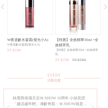
膜
W夜逆齡水凝霜(發光小A)
【特惠】全效精華30ml +全
超
W夜逆齡水凝霜(發光小A)
Aqu
效精萃乳
【特惠】全效精華30ml +全效精萃
NT.$2580
NT
乳
NT.$2588
NT.$3360
EVENT
活動花絮
春駐留
純電商保濕天后Ｗ.SHOW 10周年 小禎見證
小禎代言
「越活越年輕」凍齡奇肌：Ｗ.SHOW就是給
知道! 適