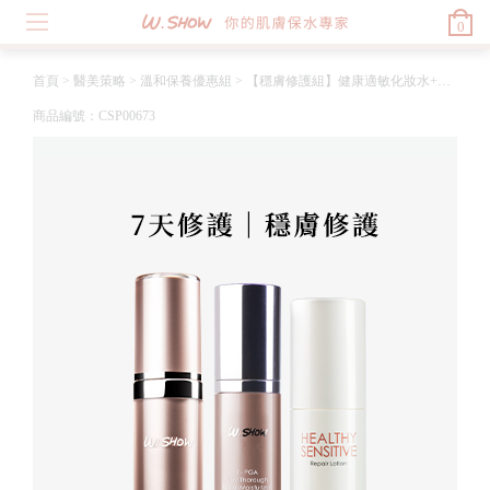
0
首頁
>
醫美策略
>
溫和保養優惠組
>
【穩膚修護組】健康適敏化妝水+全效精華液30ml+全效精萃乳
商品編號：CSP00673