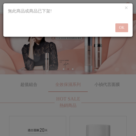
×
0
無此商品或商品已下架!
OK
超值組合
全效保濕系列
小禎代言面膜
HOT SALE
熱銷商品