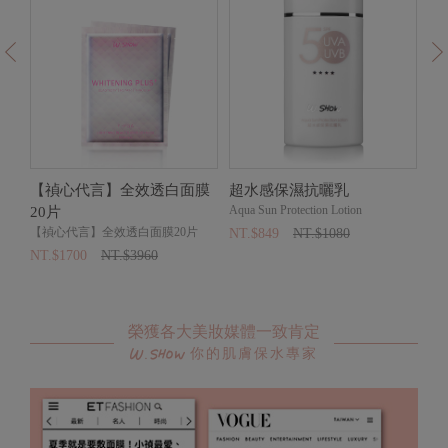
全
【禎心代言】全效透白面膜
超水感保濕抗曬乳
W
Aqua Sun Protection Lotion
W
20片
萃
【禎心代言】全效透白面膜20片
NT.$849
NT.$1080
NT
NT.$1700
NT.$3960
榮獲各大美妝媒體一致肯定
你的肌膚保水專家