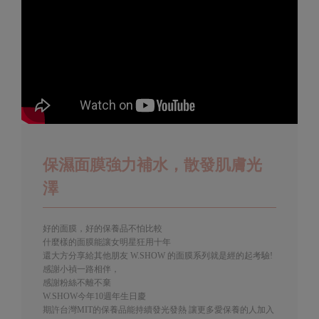
保濕面膜強力補水，散發肌膚光
澤
好的面膜，好的保養品不怕比較
什麼樣的面膜能讓女明星狂用十年
還大方分享給其他朋友 W.SHOW 的面膜系列就是經的起考驗!
感謝小禎一路相伴，
感謝粉絲不離不棄
W.SHOW今年10週年生日慶
期許台灣MIT的保養品能持續發光發熱 讓更多愛保養的人加入