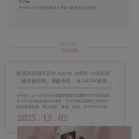
我們❤️
#WSHOW
#你的肌膚保水專家
#歡慶美麗10週年
EVENT
活動花絮
春駐留
純電商保濕天后Ｗ.SHOW 10周年 小禎見證
小禎代言
「越活越年輕」凍齡奇肌：Ｗ.SHOW就是給
知道! 適
女兒的傳家寶
留的幸福
10年前，以一片全效保濕面膜驚豔美妝圈的MIT保養品牌—
過年過節都要
熱賣，上
Ｗ.SHOW你的肌膚保水專家，正式迎來品牌創立10周年！
女孩都會需要
為
從純電商起家、專注深耕「保濕」領域，Ｗ.SHOW以穩定
成分與高品質口碑，穩坐「純電商保養界的保濕天后」。代
2025 . 12 . 02
言人小禎見證品牌十年蛻變的美麗歷程，她自2015年代言至
今，親身陪伴Ｗ.SHOW走過每一個里程碑，真切體現「越
活越年輕」的生活寫照。