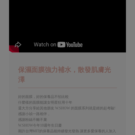
保濕面膜強力補水，散發肌膚光
澤
好的面膜，好的保養品不怕比較
什麼樣的面膜能讓女明星狂用十年
還大方分享給其他朋友 W.SHOW 的面膜系列就是經的起考驗!
感謝小禎一路相伴，
感謝粉絲不離不棄
W.SHOW今年10週年生日慶
期許台灣MIT的保養品能持續發光發熱 讓更多愛保養的人加入