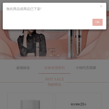
×
0
無此商品或商品已下架!
OK
超值組合
全效保濕系列
小禎代言面膜
HOT SALE
熱銷商品