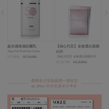
全
超水感保濕抗曬乳
【禎心代言】全效透白面膜
W
Aqua Sun Protection Lotion
W
20片
萃
【禎心代言】全效透白面膜20片
NT.$849
NT.$1080
NT
NT.$1700
NT.$3960
榮獲各大美妝媒體一致肯定
你的肌膚保水專家