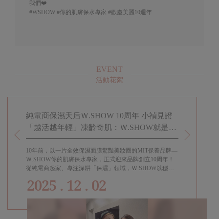
我們❤️
#WSHOW
#你的肌膚保水專家
#歡慶美麗10週年
EVENT
活動花絮
春駐留
純電商保濕天后Ｗ.SHOW 10周年 小禎見證
小禎代言
「越活越年輕」凍齡奇肌：Ｗ.SHOW就是給
知道! 適
女兒的傳家寶
留的幸福
10年前，以一片全效保濕面膜驚豔美妝圈的MIT保養品牌—
過年過節都要
熱賣，上
Ｗ.SHOW你的肌膚保水專家，正式迎來品牌創立10周年！
女孩都會需要
為
從純電商起家、專注深耕「保濕」領域，Ｗ.SHOW以穩定
成分與高品質口碑，穩坐「純電商保養界的保濕天后」。代
2025 . 12 . 02
言人小禎見證品牌十年蛻變的美麗歷程，她自2015年代言至
今，親身陪伴Ｗ.SHOW走過每一個里程碑，真切體現「越
活越年輕」的生活寫照。