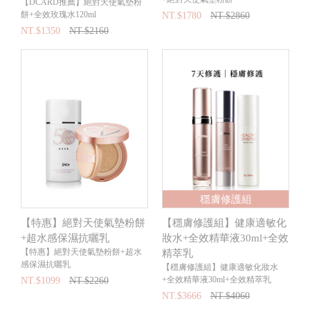
【DCARD推薦】絕對天使氣墊粉
餅+全效玫瑰水120ml
NT.$1780
NT.$2860
NT.$1350
NT.$2160
穩膚修護組
【特惠】絕對天使氣墊粉餅
【穩膚修護組】健康適敏化
+超水感保濕抗曬乳
妝水+全效精華液30ml+全效
【特惠】絕對天使氣墊粉餅+超水
精萃乳
感保濕抗曬乳
【穩膚修護組】健康適敏化妝水
+全效精華液30ml+全效精萃乳
NT.$1099
NT.$2260
NT.$3666
NT.$4060